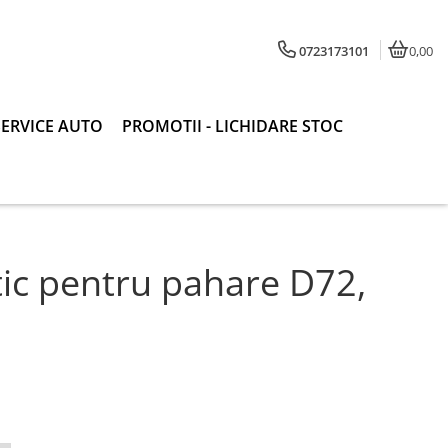
0723173101
0,00
SERVICE AUTO
PROMOTII - LICHIDARE STOC
tic pentru pahare D72,