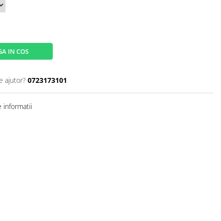
A IN COS
e ajutor?
0723173101
 informatii