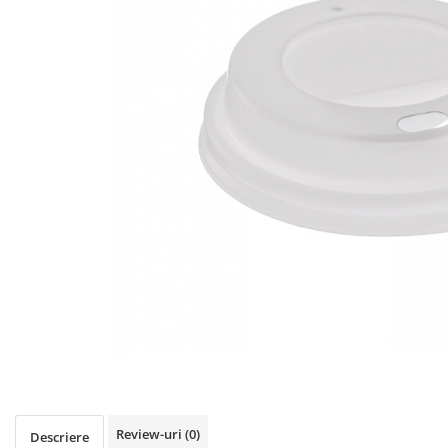
Igiena personala
Review-uri
(0)
Descriere