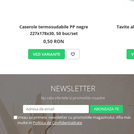
Caserole termosudabile PP negre
Tavite a
227x178x30, 50 buc/set
0,50 RON
VEZI VARIANTE
V
NEWSLETTER
Nu rata ofertele si promotiile noastre
Vreau sa primesc newsletter cu promotiile magazinului. Afla mai
multe in
Politica de Confidentialitate