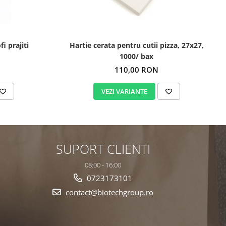
i prajiti
Hartie cerata pentru cutii pizza, 27x27,
1000/ bax
110,00 RON
VEZI VARIANTE
SUPORT CLIENTI
08:00 - 16:00
0723173101
contact@biotechgroup.ro