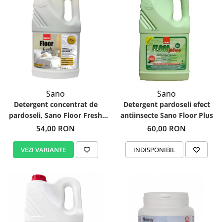
Sano
Sano
Detergent concentrat de
Detergent pardoseli efect
pardoseli, Sano Floor Fresh
antiinsecte Sano Floor Plus
Home 4L
54,00 RON
60,00 RON
VEZI VARIANTE
INDISPONIBIL