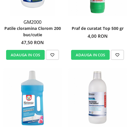
Igiena personala
GM2000
Patile cloramina Clorom 200
Praf de curatat Top 500 gr
buc/cutie
4,00 RON
47,50 RON
ADAUGA IN COS
ADAUGA IN COS