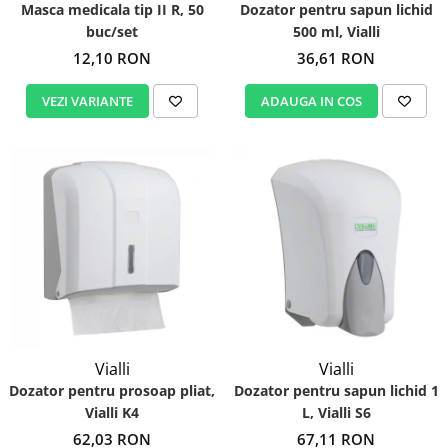
Masca medicala tip II R, 50
Dozator pentru sapun lichid
buc/set
500 ml, Vialli
12,10 RON
36,61 RON
VEZI VARIANTE
ADAUGA IN COS
Vialli
Vialli
Dozator pentru prosoap pliat,
Dozator pentru sapun lichid 1
Vialli K4
L, Vialli S6
62,03 RON
67,11 RON