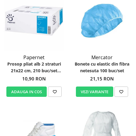
Papernet
Mercator
Prosop pliat alb 2 straturi
Bonete cu elastic din fibra
21x22 cm, 210 buc/set
netesuta 100 buc/set
Papernet 404283
10,90 RON
21,15 RON
ADAUGA IN COS
VEZI VARIANTE