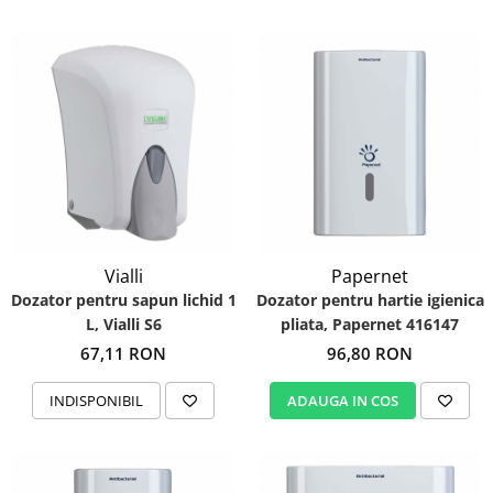
Vialli
Papernet
Dozator pentru sapun lichid 1
Dozator pentru hartie igienica
L, Vialli S6
pliata, Papernet 416147
67,11 RON
96,80 RON
INDISPONIBIL
ADAUGA IN COS