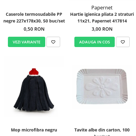
Igiena personala
Papernet
Caserole termosudabile PP
Hartie igienica pliata 2 straturi
negre 227x178x30, 50 buc/set
11x21, Papernet 417814
0,50 RON
3,00 RON
VEZI VARIANTE
ADAUGA IN COS
Mop microfibra negru
Tavite albe din carton, 100