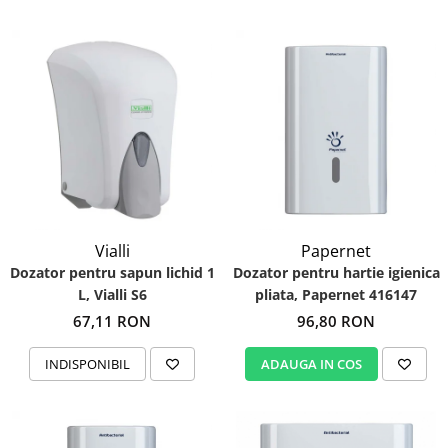
Vialli
Papernet
Dozator pentru sapun lichid 1
Dozator pentru hartie igienica
L, Vialli S6
pliata, Papernet 416147
67,11 RON
96,80 RON
INDISPONIBIL
ADAUGA IN COS