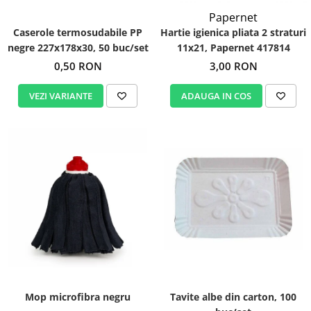
Igiena personala
Papernet
Caserole termosudabile PP
Hartie igienica pliata 2 straturi
negre 227x178x30, 50 buc/set
11x21, Papernet 417814
0,50 RON
3,00 RON
VEZI VARIANTE
ADAUGA IN COS
Mop microfibra negru
Tavite albe din carton, 100