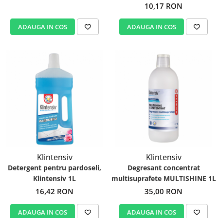
Klintensiv
10,17 RON
ADAUGA IN COS
ADAUGA IN COS
Klintensiv
Klintensiv
Detergent pentru pardoseli,
Degresant concentrat
Klintensiv 1L
multisuprafete MULTISHINE 1L
16,42 RON
35,00 RON
ADAUGA IN COS
ADAUGA IN COS