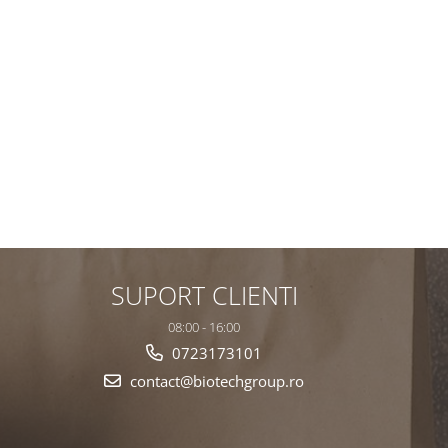
SUPORT CLIENTI
08:00 - 16:00
0723173101
contact@biotechgroup.ro