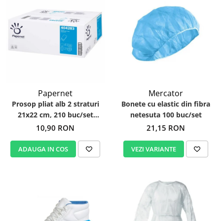
Papernet
Mercator
Prosop pliat alb 2 straturi
Bonete cu elastic din fibra
21x22 cm, 210 buc/set
netesuta 100 buc/set
Papernet 404283
10,90 RON
21,15 RON
ADAUGA IN COS
VEZI VARIANTE