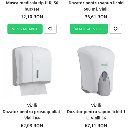
Masca medicala tip II R, 50
Dozator pentru sapun lichid
buc/set
500 ml, Vialli
12,10 RON
36,61 RON
VEZI VARIANTE
ADAUGA IN COS
Vialli
Vialli
Dozator pentru prosoap pliat,
Dozator pentru sapun lichid 1
Vialli K4
L, Vialli S6
62,03 RON
67,11 RON