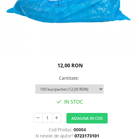
Igiena personala
12,00 RON
Cantitate
:
IN STOC
ADAUGA IN COS
Cod Produs:
00004
Ai nevoie de ajutor?
0723173101