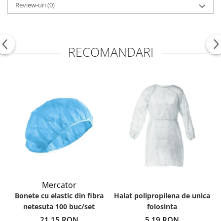
Review-uri
(0)
RECOMANDARI
Mercator
Bonete cu elastic din fibra
Halat polipropilena de unica
netesuta 100 buc/set
folosinta
21,15 RON
5,19 RON