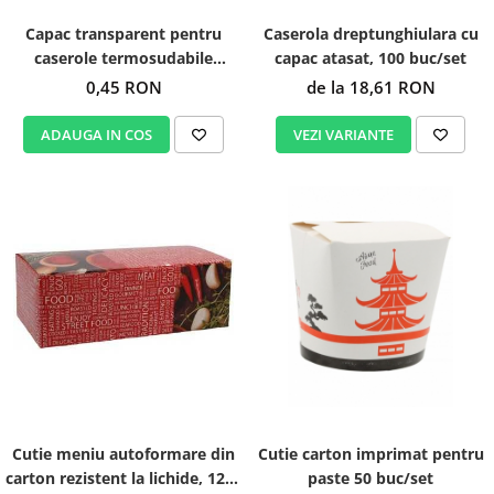
Caserola dreptunghiulara cu
Capac transparent pentru
capac atasat, 100 buc/set
caserole termosudabile
227x178
de la 18,61 RON
0,45 RON
VEZI VARIANTE
ADAUGA IN COS
Cutie meniu autoformare din
Cutie carton imprimat pentru
carton rezistent la lichide, 1200
paste 50 buc/set