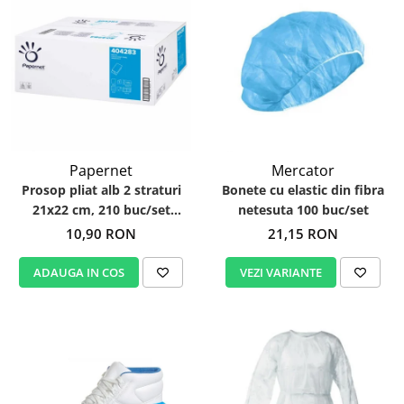
Papernet
Mercator
Prosop pliat alb 2 straturi
Bonete cu elastic din fibra
21x22 cm, 210 buc/set
netesuta 100 buc/set
Papernet 404283
10,90 RON
21,15 RON
ADAUGA IN COS
VEZI VARIANTE