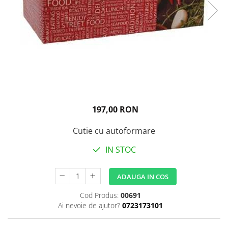
Igiena personala
197,00 RON
Cutie cu autoformare
IN STOC
ADAUGA IN COS
Cod Produs:
00691
Ai nevoie de ajutor?
0723173101