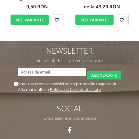
buc/set
0,50 RON
de la 43,20 RON
VEZI VARIANTE
VEZI VARIANTE
NEWSLETTER
Nu rata ofertele si promotiile noastre
Vreau sa primesc newsletter cu promotiile magazinului.
Afla mai multe in
Politica de Confidentialitate
SOCIAL
Urmareste-ne in social media