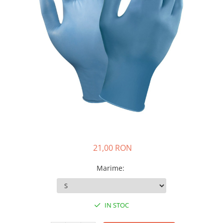
Igiena personala
21,00 RON
Marime
:
IN STOC