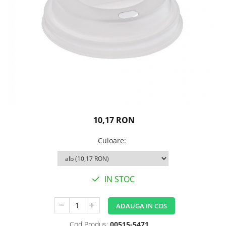
Igiena personala
10,17 RON
Culoare
:
IN STOC
ADAUGA IN COS
Cod Produs:
00515-5471