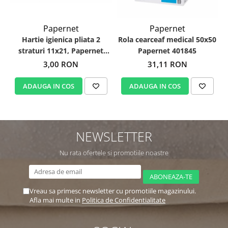
Papernet
Papernet
Hartie igienica pliata 2
Rola cearceaf medical 50x50
straturi 11x21, Papernet
Papernet 401845
417814
3,00 RON
31,11 RON
ADAUGA IN COS
ADAUGA IN COS
NEWSLETTER
Nu rata ofertele si promotiile noastre
Vreau sa primesc newsletter cu promotiile magazinului.
Afla mai multe in
Politica de Confidentialitate