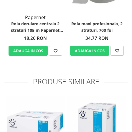
Papernet
Rola derulare centrala 2
Rola maxi profesionala, 2
straturi 105 m Papernet
straturi, 700 foi
403832
18,26 RON
34,77 RON
ADAUGA IN COS
ADAUGA IN COS
PRODUSE SIMILARE