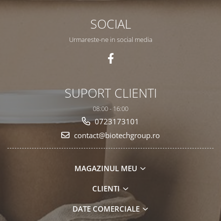
SOCIAL
Urmareste-ne in social media
SUPORT CLIENTI
08:00 - 16:00
0723173101
contact@biotechgroup.ro
MAGAZINUL MEU
CLIENTI
DATE COMERCIALE