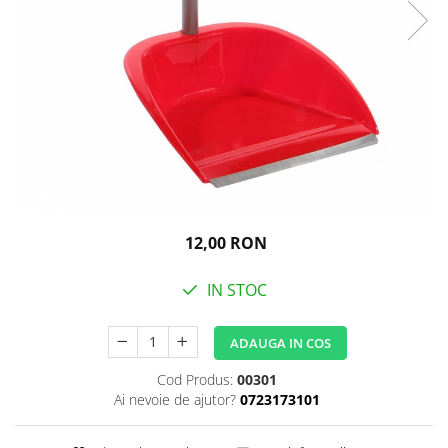
Igiena personala
12,00 RON
IN STOC
ADAUGA IN COS
Cod Produs:
00301
Ai nevoie de ajutor?
0723173101