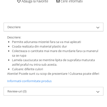
Adauga la Favorite
Cere informatii
Descriere
Descriere:
Permite adunarea mizeriei fara sa va mai aplecati
Coada realizata din material plastic dur
Colecteaza o cantitate mai mare de murdarie fara ca manerul
sa se rupa
Lamela cauciucata se mentine lipita de suprafata maturata
astfel praful nu intra sub acesta.
Culoare: diferite culori
Atentie! Pozele sunt cu scop de prezentare ! Culoarea poate diferi
Informatii conformitate produs
Review-uri
(0)