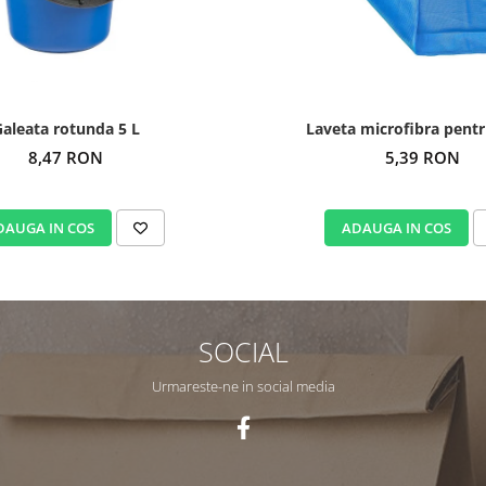
aleata rotunda 5 L
Laveta microfibra pent
8,47 RON
5,39 RON
DAUGA IN COS
ADAUGA IN COS
SOCIAL
Urmareste-ne in social media