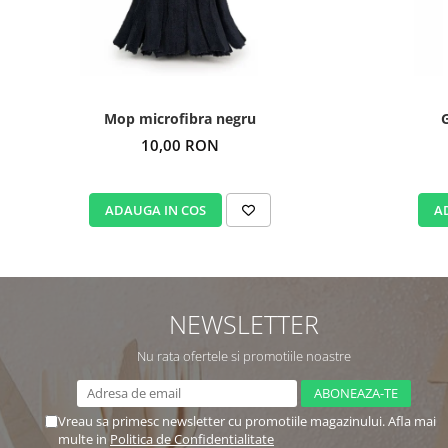
Mop microfibra negru
G
10,00 RON
ADAUGA IN COS
A
NEWSLETTER
Nu rata ofertele si promotiile noastre
Vreau sa primesc newsletter cu promotiile magazinului. Afla mai
multe in
Politica de Confidentialitate