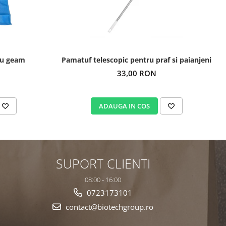
ru geam
Pamatuf telescopic pentru praf si paianjeni
33,00 RON
ADAUGA IN COS
SUPORT CLIENTI
08:00 - 16:00
0723173101
contact@biotechgroup.ro