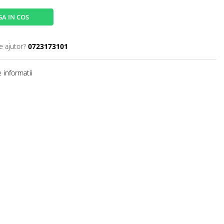
A IN COS
e ajutor?
0723173101
 informatii