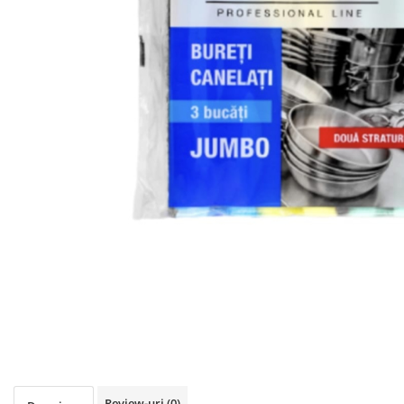
Igiena personala
Review-uri
(0)