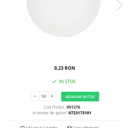
Igiena personala
0,23 RON
IN STOC
ADAUGA IN COS
Cod Produs:
001276
Ai nevoie de ajutor?
0723173101
Adauga la Favorite
Cere informatii