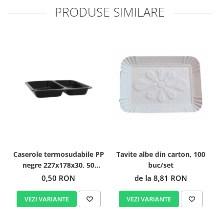
PRODUSE SIMILARE
Caserole termosudabile PP
Tavite albe din carton, 100
negre 227x178x30, 50
buc/set
buc/set
0,50 RON
de la 8,81 RON
VEZI VARIANTE
VEZI VARIANTE