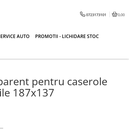
0723173101
0,00
SERVICE AUTO
PROMOTII - LICHIDARE STOC
parent pentru caserole
le 187x137