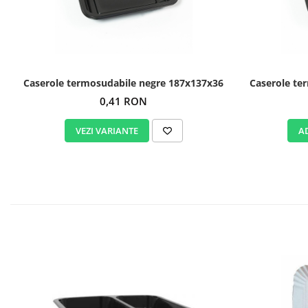
Caserole termosudabile negre 187x137x36
Caserole te
0,41 RON
VEZI VARIANTE
A