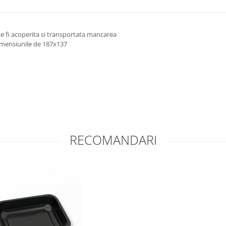
e fi acoperita si transportata mancarea
imensiunile de 187x137
RECOMANDARI