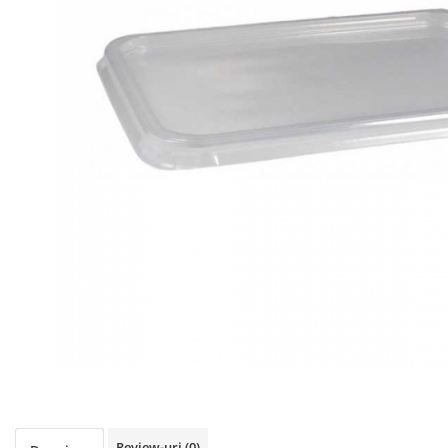
Igiena personala
Review-uri
(0)