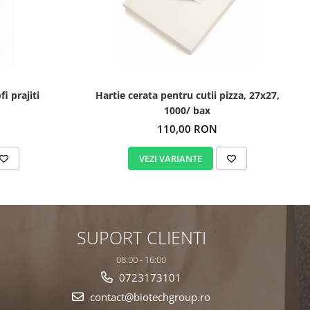
i prajiti
Hartie cerata pentru cutii pizza, 27x27,
1000/ bax
110,00 RON
VEZI VARIANTE
SUPORT CLIENTI
08:00 - 16:00
0723173101
contact@biotechgroup.ro