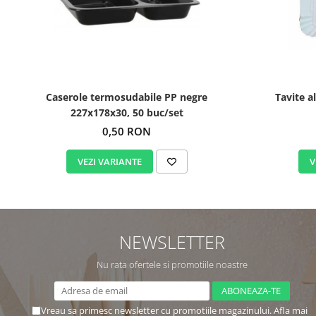
Caserole termosudabile PP negre
Tavite a
227x178x30, 50 buc/set
0,50 RON
VEZI VARIANTE
V
NEWSLETTER
Nu rata ofertele si promotiile noastre
Vreau sa primesc newsletter cu promotiile magazinului. Afla mai