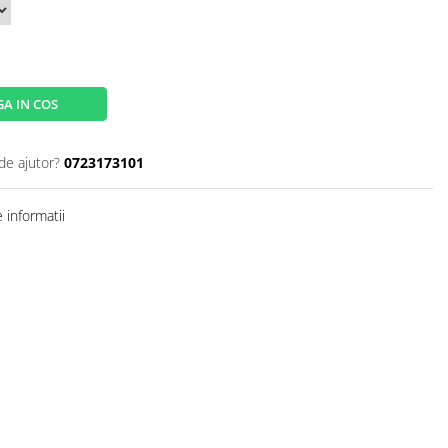
A IN COS
de ajutor?
0723173101
 informatii