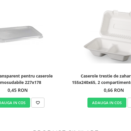
ansparent pentru caserole
Caserole trestie de zahar
rmosudabile 227x178
155x240x65, 2 compartimente
0,45 RON
0,66 RON
DAUGA IN COS
ADAUGA IN COS