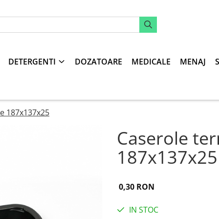
DETERGENTI
DOZATOARE
MEDICALE
MENAJ
re 187x137x25
Caserole te
187x137x25
0,30 RON
IN STOC