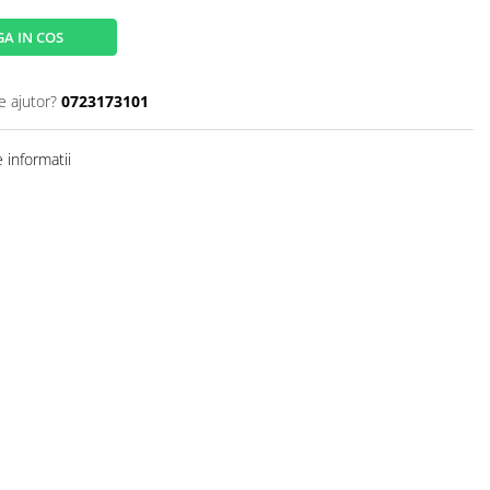
A IN COS
e ajutor?
0723173101
 informatii