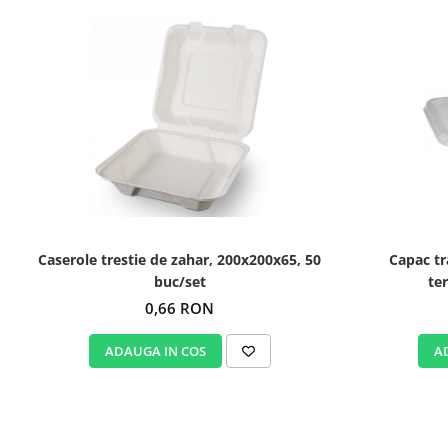
Caserole trestie de zahar, 200x200x65, 50
Capac tr
buc/set
te
0,66 RON
ADAUGA IN COS
A