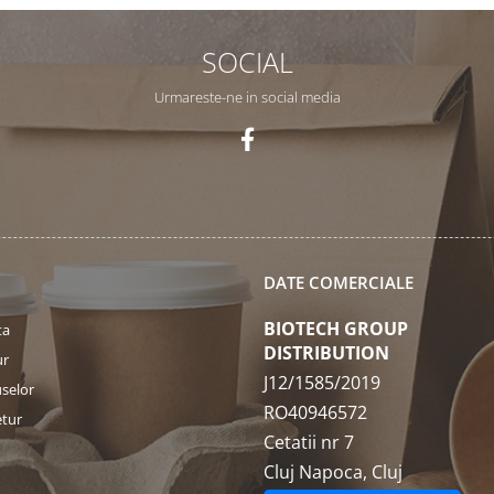
SOCIAL
Urmareste-ne in social media
DATE COMERCIALE
BIOTECH GROUP
ta
DISTRIBUTION
ur
J12/1585/2019
selor
RO40946572
etur
Cetatii nr 7
Cluj Napoca, Cluj