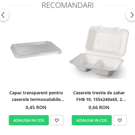
RECOMANDARI
Capac transparent pentru
Caserole trestie de zahar
caserole termosudabile
FHB 10, 155x240x65, 2
227x178
compartimente, 50 buc/set
0,45 RON
0,66 RON
ADAUGA IN COS
ADAUGA IN COS