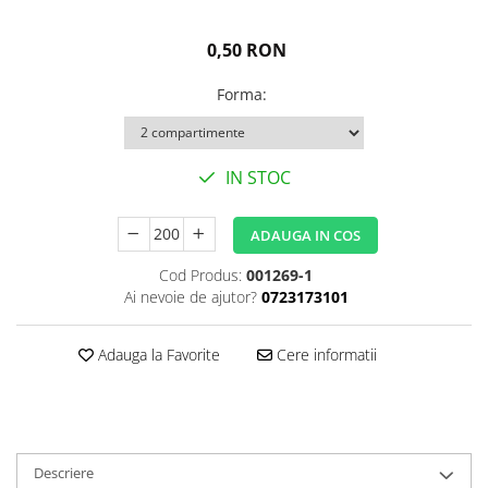
Igiena personala
0,50 RON
Forma
:
IN STOC
ADAUGA IN COS
Cod Produs:
001269-1
Ai nevoie de ajutor?
0723173101
Adauga la Favorite
Cere informatii
Descriere