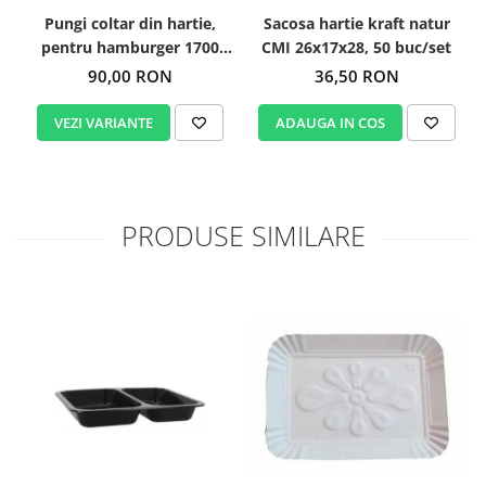
Pungi coltar din hartie,
Sacosa hartie kraft natur
P
pentru hamburger 1700
CMI 26x17x28, 50 buc/set
buc/bax
90,00 RON
36,50 RON
VEZI VARIANTE
ADAUGA IN COS
PRODUSE SIMILARE