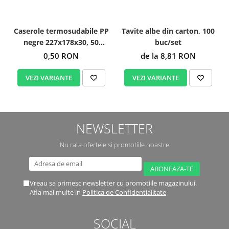
Caserole termosudabile PP
Tavite albe din carton, 100
negre 227x178x30, 50
buc/set
buc/set
0,50 RON
de la 8,81 RON
VEZI VARIANTE
VEZI VARIANTE
NEWSLETTER
Nu rata ofertele si promotiile noastre
Vreau sa primesc newsletter cu promotiile magazinului.
Afla mai multe in
Politica de Confidentialitate
SOCIAL