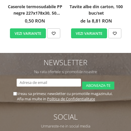
Caserole termosudabile PP
Tavite albe din carton, 100
negre 227x178x30, 50
buc/set
buc/set
0,50 RON
de la 8,81 RON
VEZI VARIANTE
VEZI VARIANTE
NEWSLETTER
Nu rata ofertele si promotiile noastre
Vreau sa primesc newsletter cu promotiile magazinului.
Afla mai multe in
Politica de Confidentialitate
SOCIAL
Urmareste-ne in social media