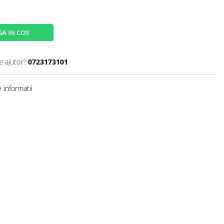
A IN COS
e ajutor?
0723173101
 informatii