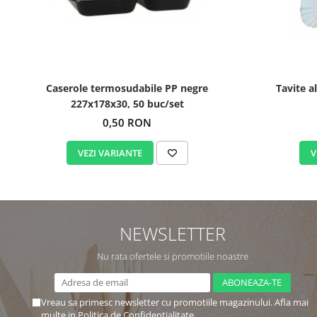
Caserole termosudabile PP negre
Tavite a
227x178x30, 50 buc/set
0,50 RON
VEZI VARIANTE
V
NEWSLETTER
Nu rata ofertele si promotiile noastre
Vreau sa primesc newsletter cu promotiile magazinului. Afla mai
multe in
Politica de Confidentialitate