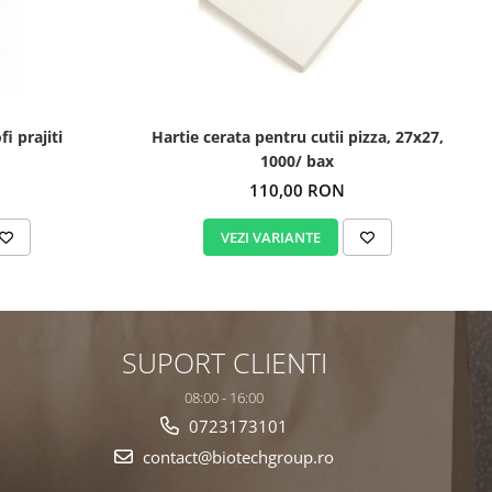
i prajiti
Hartie cerata pentru cutii pizza, 27x27,
1000/ bax
110,00 RON
VEZI VARIANTE
SUPORT CLIENTI
08:00 - 16:00
0723173101
contact@biotechgroup.ro