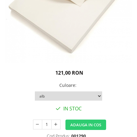
Igiena personala
121,00 RON
Culoare
:
IN STOC
ADAUGA IN COS
Cod Produs:
001290