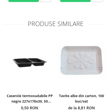
PRODUSE SIMILARE
Caserole termosudabile PP
Tavite albe din carton, 100
negre 227x178x30, 50
buc/set
buc/set
0,50 RON
de la 8,81 RON