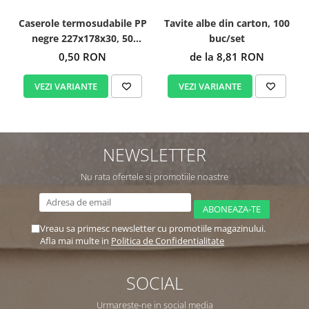
Caserole termosudabile PP
Tavite albe din carton, 100
negre 227x178x30, 50
buc/set
buc/set
0,50 RON
de la 8,81 RON
VEZI VARIANTE
VEZI VARIANTE
NEWSLETTER
Nu rata ofertele si promotiile noastre
Vreau sa primesc newsletter cu promotiile magazinului.
Afla mai multe in
Politica de Confidentialitate
SOCIAL
Urmareste-ne in social media