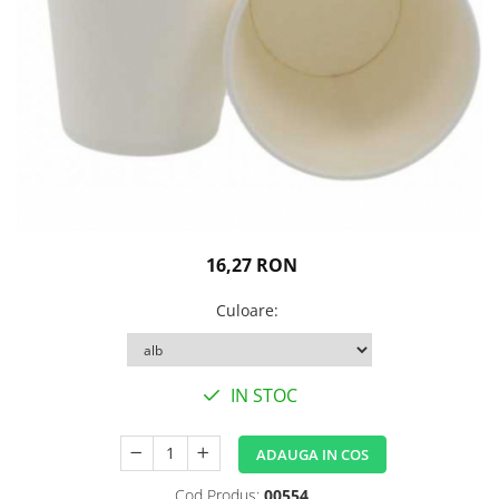
Igiena personala
16,27 RON
Culoare
:
IN STOC
ADAUGA IN COS
Cod Produs:
00554