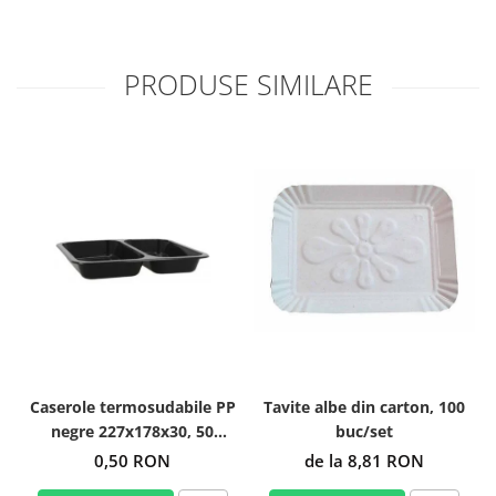
PRODUSE SIMILARE
Caserole termosudabile PP
Tavite albe din carton, 100
negre 227x178x30, 50
buc/set
buc/set
0,50 RON
de la 8,81 RON