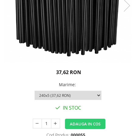
Igiena personala
37,62 RON
Marime
:
IN STOC
ADAUGA IN COS
Cod Produs:
000055