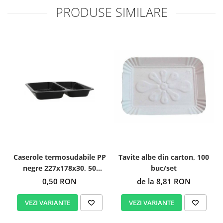
PRODUSE SIMILARE
Caserole termosudabile PP
Tavite albe din carton, 100
negre 227x178x30, 50
buc/set
buc/set
0,50 RON
de la 8,81 RON
VEZI VARIANTE
VEZI VARIANTE