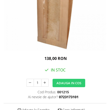
Igiena personala
138,00 RON
IN STOC
ADAUGA IN COS
Cod Produs:
001215
Ai nevoie de ajutor?
0723173101
Adauga la Favorite
Cere informatii