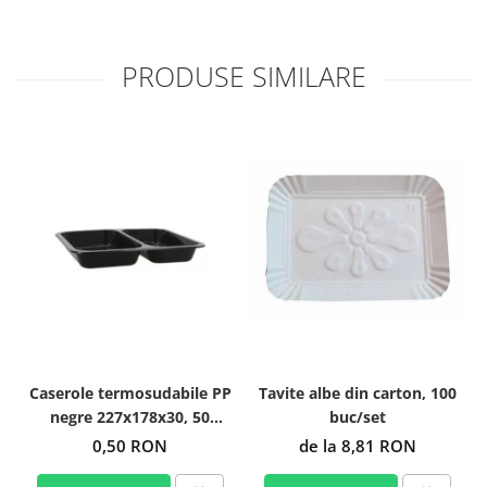
PRODUSE SIMILARE
Caserole termosudabile PP
Tavite albe din carton, 100
negre 227x178x30, 50
buc/set
buc/set
0,50 RON
de la 8,81 RON