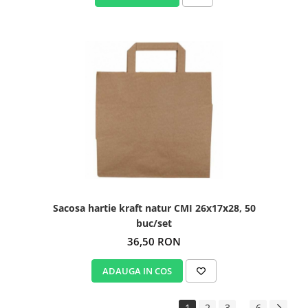
Sacosa hartie kraft natur CMI 26x17x28, 50
buc/set
36,50 RON
ADAUGA IN COS
...
1
2
3
6