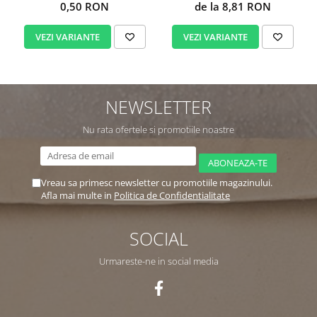
buc/set
0,50 RON
de la 8,81 RON
VEZI VARIANTE
VEZI VARIANTE
NEWSLETTER
Nu rata ofertele si promotiile noastre
Vreau sa primesc newsletter cu promotiile magazinului.
Afla mai multe in
Politica de Confidentialitate
SOCIAL
Urmareste-ne in social media