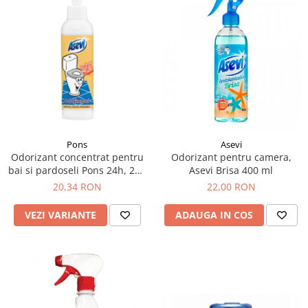
Pons
Asevi
Odorizant concentrat pentru
Odorizant pentru camera,
bai si pardoseli Pons 24h, 200
Asevi Brisa 400 ml
ml
20,34 RON
22,00 RON
VEZI VARIANTE
ADAUGA IN COS