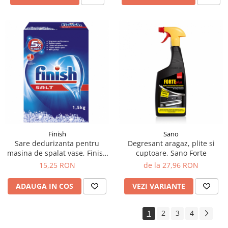
Finish
Sano
Sare dedurizanta pentru
Degresant aragaz, plite si
masina de spalat vase, Finish
cuptoare, Sano Forte
1.5 kg
15,25 RON
de la 27,96 RON
ADAUGA IN COS
VEZI VARIANTE
1
2
3
4