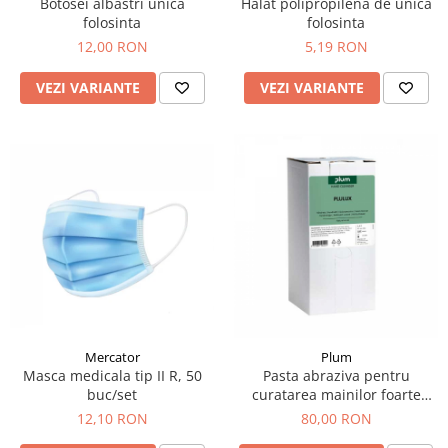
Botosei albastri unica
Halat polipropilena de unica
folosinta
folosinta
12,00 RON
5,19 RON
VEZI VARIANTE
VEZI VARIANTE
Mercator
Plum
Masca medicala tip II R, 50
Pasta abraziva pentru
buc/set
curatarea mainilor foarte
murdare
12,10 RON
80,00 RON