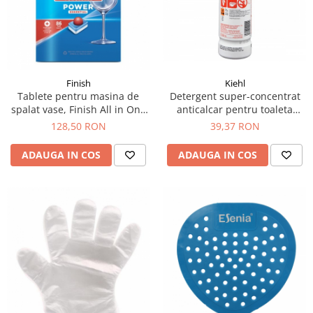
Finish
Kiehl
Tablete pentru masina de
Detergent super-concentrat
spalat vase, Finish All in One
anticalcar pentru toaleta
86 buc/ cutie
Powerfix Gel 1 L
128,50 RON
39,37 RON
ADAUGA IN COS
ADAUGA IN COS