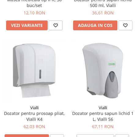
buc/set
500 ml, Vialli
12,10 RON
36,61 RON
VEZI VARIANTE
ADAUGA IN COS
Vialli
Vialli
Dozator pentru prosoap pliat,
Dozator pentru sapun lichid 1
Vialli K4
L, Vialli S6
62,03 RON
67,11 RON