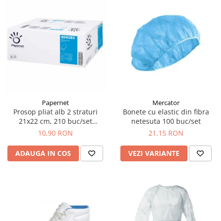
Papernet
Mercator
Prosop pliat alb 2 straturi
Bonete cu elastic din fibra
21x22 cm, 210 buc/set
netesuta 100 buc/set
Papernet 404283
10,90 RON
21,15 RON
ADAUGA IN COS
VEZI VARIANTE