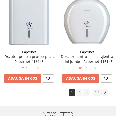
Papernet
Papernet
Dozator pentru prosop pliat,
Dozator pentru hartie igienica
Papernet 416143
mini jumbo, Papernet 416145
135,52 RON
98,12 RON
ADAUGA IN COS
ADAUGA IN COS
1
2
3
13
...
NEWSLETTER