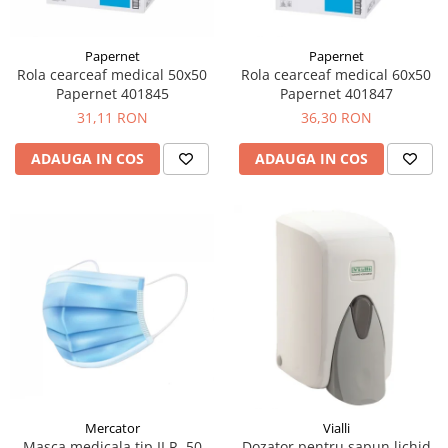
Papernet
Papernet
Rola cearceaf medical 50x50
Rola cearceaf medical 60x50
Papernet 401845
Papernet 401847
31,11 RON
36,30 RON
ADAUGA IN COS
ADAUGA IN COS
Mercator
Vialli
Masca medicala tip II R, 50
Dozator pentru sapun lichid