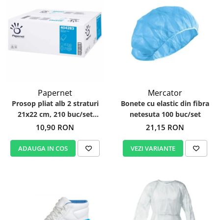
Papernet
Mercator
Prosop pliat alb 2 straturi
Bonete cu elastic din fibra
21x22 cm, 210 buc/set
netesuta 100 buc/set
Papernet 404283
10,90 RON
21,15 RON
ADAUGA IN COS
VEZI VARIANTE