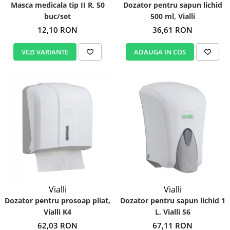
Masca medicala tip II R, 50
Dozator pentru sapun lichid
buc/set
500 ml, Vialli
12,10 RON
36,61 RON
VEZI VARIANTE
ADAUGA IN COS
Vialli
Vialli
Dozator pentru prosoap pliat,
Dozator pentru sapun lichid 1
Vialli K4
L, Vialli S6
62,03 RON
67,11 RON