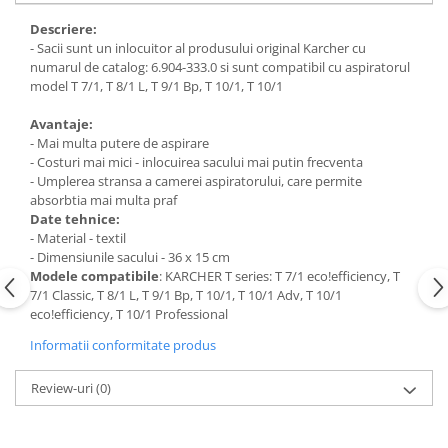
Descriere:
- Sacii sunt un inlocuitor al produsului original Karcher cu
numarul de catalog: 6.904-333.0 si sunt compatibil cu aspiratorul
model T 7/1, T 8/1 L, T 9/1 Bp, T 10/1, T 10/1
Avantaje:
- Mai multa putere de aspirare
- Costuri mai mici - inlocuirea sacului mai putin frecventa
- Umplerea stransa a camerei aspiratorului, care permite
absorbtia mai multa praf
Date tehnice:
- Material - textil
- Dimensiunile sacului - 36 x 15 cm
Modele compatibile
: KARCHER T series: T 7/1 eco!efficiency, T
7/1 Classic, T 8/1 L, T 9/1 Bp, T 10/1, T 10/1 Adv, T 10/1
eco!efficiency, T 10/1 Professional
Informatii conformitate produs
Review-uri
(0)