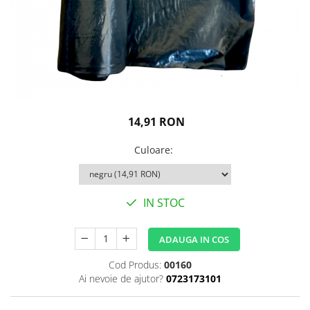
Igiena personala
14,91 RON
Culoare
:
IN STOC
ADAUGA IN COS
Cod Produs:
00160
Ai nevoie de ajutor?
0723173101