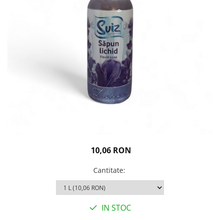
Igiena personala
10,06 RON
Cantitate
:
IN STOC