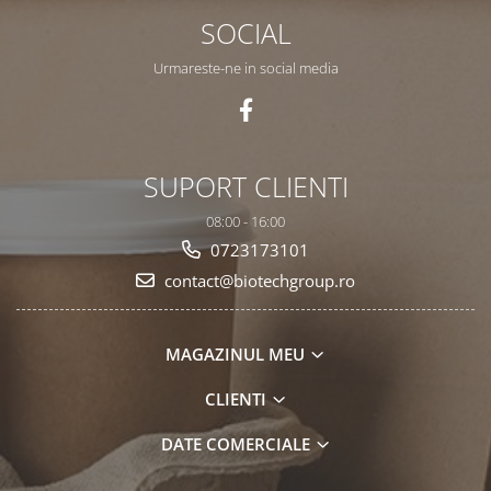
SOCIAL
Urmareste-ne in social media
SUPORT CLIENTI
08:00 - 16:00
0723173101
contact@biotechgroup.ro
MAGAZINUL MEU
CLIENTI
DATE COMERCIALE