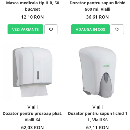
Masca medicala tip II R, 50
Dozator pentru sapun lichid
buc/set
500 ml, Vialli
12,10 RON
36,61 RON
VEZI VARIANTE
ADAUGA IN COS
Vialli
Vialli
Dozator pentru prosoap pliat,
Dozator pentru sapun lichid 1
Vialli K4
L, Vialli S6
62,03 RON
67,11 RON