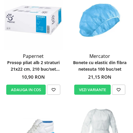
Papernet
Mercator
Prosop pliat alb 2 straturi
Bonete cu elastic din fibra
21x22 cm, 210 buc/set
netesuta 100 buc/set
Papernet 404283
10,90 RON
21,15 RON
ADAUGA IN COS
VEZI VARIANTE