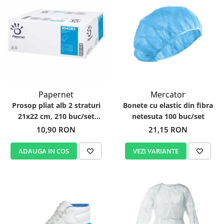
Papernet
Mercator
Prosop pliat alb 2 straturi
Bonete cu elastic din fibra
21x22 cm, 210 buc/set
netesuta 100 buc/set
Papernet 404283
10,90 RON
21,15 RON
ADAUGA IN COS
VEZI VARIANTE