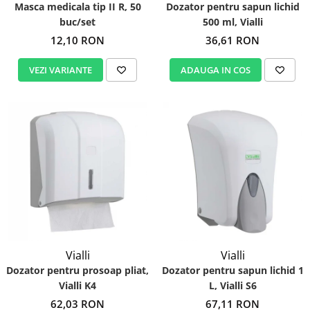
Masca medicala tip II R, 50
Dozator pentru sapun lichid
buc/set
500 ml, Vialli
12,10 RON
36,61 RON
VEZI VARIANTE
ADAUGA IN COS
Vialli
Vialli
Dozator pentru prosoap pliat,
Dozator pentru sapun lichid 1
Vialli K4
L, Vialli S6
62,03 RON
67,11 RON