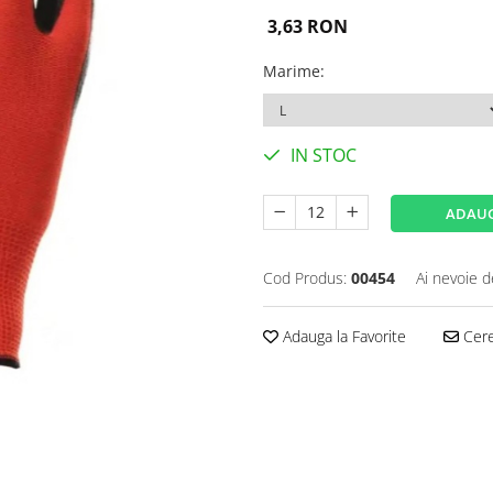
3,63 RON
Marime
:
IN STOC
ADAUG
Cod Produs:
00454
Ai nevoie d
Adauga la Favorite
Cere