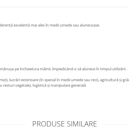
 aderență excelentă mai ales în medii umede sau alunecoase.
 mănușa pe încheietura mâinii, împiedicând-o să alunece în timpul utilizării .
mizi), lucrări exterioare (în special în medii umede sau reci),
agricultură și gră
u resturi vegetale), logistică și manipulare generală.
PRODUSE SIMILARE