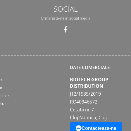
SOCIAL
Urmareste-ne in social media
DATE COMERCIALE
BIOTECH GROUP
ta
DISTRIBUTION
ur
J12/1585/2019
selor
RO40946572
etur
Cetatii nr 7
Cluj Napoca, Cluj
Contacteaza-ne