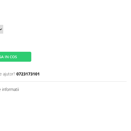
A IN COS
e ajutor?
0723173101
 informatii