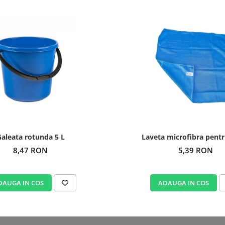
aleata rotunda 5 L
Laveta microfibra pent
8,47 RON
5,39 RON
DAUGA IN COS
ADAUGA IN COS