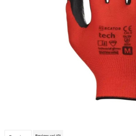
Igiena personala
Review-uri
(0)