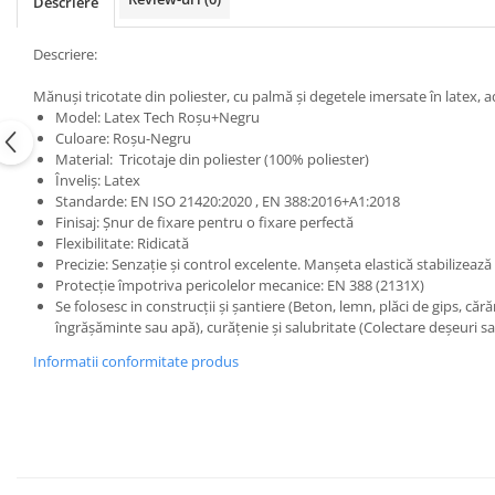
Descriere
Descriere:
Mănuși tricotate din poliester, cu palmă și degetele imersate în latex,
Model: Latex Tech Roșu+Negru
Culoare: Roșu-Negru
Material: Tricotaje din poliester (100% poliester)
Înveliș: Latex
Standarde: EN ISO 21420:2020 , EN 388:2016+A1:2018
Finisaj: Șnur de fixare pentru o fixare perfectă
Flexibilitate: Ridicată
Precizie: Senzație și control excelente. Manșeta elastică stabilizează
Protecție împotriva pericolelor mecanice: EN 388 (2131X)
Se folosesc in construcții și șantiere (Beton, lemn, plăci de gips, cără
îngrășăminte sau apă), curățenie și salubritate
(Colectare deșeuri sa
Informatii conformitate produs