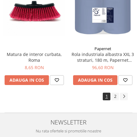
Papernet
Matura de interor curbata,
Rola industriala albastra XXL 3
Roma
straturi, 180 m, Papernet
416624
8,65 RON
96,60 RON
ADAUGA IN COS
ADAUGA IN COS
1
2
NEWSLETTER
Nu rata ofertele si promotiile noastre