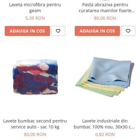
Laveta microfibra pentru
Pasta abraziva pentru
geam
curatarea mainilor foarte
murdare
5,39 RON
80,00 RON
ADAUGA IN COS
ADAUGA IN COS
Lavete bumbac second pentru
Lavete industriale din
service auto - sac 10 kg
bumbac 100% nou, 30x30 cm,
100 buc/set
80,00 RON
0,82 RON