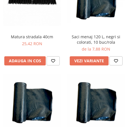
Matura stradala 40cm
Saci menaj 120 L, negri si
colorati, 10 buc/rola
25,42 RON
de la 7,88 RON
ADAUGA IN COS
VEZI VARIANTE