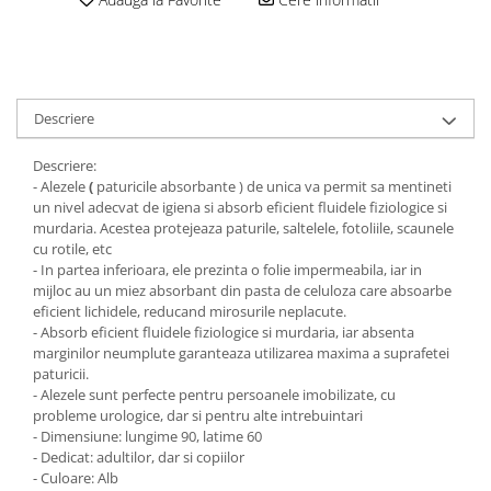
Descriere
Descriere:
- Alezele
(
paturicile absorbante ) de unica va permit sa mentineti
un nivel adecvat de igiena si absorb eficient fluidele fiziologice si
murdaria. Acestea protejeaza paturile, saltelele, fotoliile, scaunele
cu rotile, etc
- In partea inferioara, ele prezinta o folie impermeabila, iar in
mijloc au un miez absorbant din pasta de celuloza care absoarbe
eficient lichidele, reducand mirosurile neplacute.
- Absorb eficient fluidele fiziologice si murdaria, iar absenta
marginilor neumplute garanteaza utilizarea maxima a suprafetei
paturicii.
- Alezele sunt perfecte pentru persoanele imobilizate, cu
probleme urologice, dar si pentru alte intrebuintari
- Dimensiune: lungime 90, latime 60
- Dedicat: adultilor, dar si copiilor
- Culoare: Alb