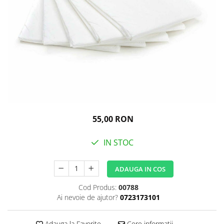
Igiena personala
55,00 RON
IN STOC
ADAUGA IN COS
Cod Produs:
00788
Ai nevoie de ajutor?
0723173101
Adauga la Favorite
Cere informatii