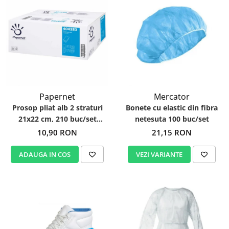
Papernet
Mercator
Prosop pliat alb 2 straturi
Bonete cu elastic din fibra
21x22 cm, 210 buc/set
netesuta 100 buc/set
Papernet 404283
10,90 RON
21,15 RON
ADAUGA IN COS
VEZI VARIANTE